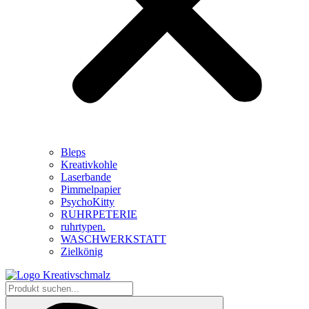
Bleps
Kreativkohle
Laserbande
Pimmelpapier
PsychoKitty
RUHRPETERIE
ruhrtypen.
WASCHWERKSTATT
Zielkönig
Produkt
suchen...