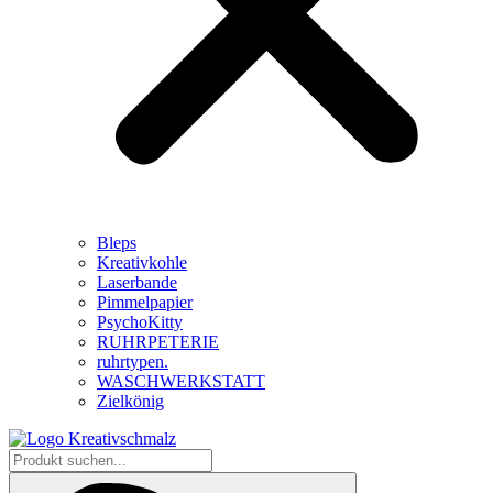
Bleps
Kreativkohle
Laserbande
Pimmelpapier
PsychoKitty
RUHRPETERIE
ruhrtypen.
WASCHWERKSTATT
Zielkönig
Produkt
suchen...