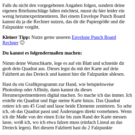
Falls du nicht den vorgegebenen Angaben folgen, sondern deine
eigenen Briefumschläge falten möchtest, musst du hier leider ein
wenig herumexperimentieren. Bei einem Envelope Punch Board
kannst du ja die Rechner nutzen, das dir die Papiergröße und die
Falzpunkte vorgibt.
Kleiner Tipp:
Nutze gerne unseren
Envelope Punch Board
Rechner
🙂
Du kannst es folgendermaßen machen:
Nimm deine Wunschkarte, lege es auf ein Blatt und schneide dir
grob dein Quadrat aus. Dieses legst du mit der Karte auf dein
Falzbrett an das Dreieck und kannst hier die Falzpunkte ablesen.
Hast du ein Grafikprogramm zur Hand, wie beispielsweise
Photoshop oder Affinity, dann kannst du dieses
Herumexperimentieren digital machen. So mache ich das immer. Ich
erstelle ein Quadrat und füge meine Karte hinzu. Das Quadrat
rotiere ich um 45 Grad und lasse beide Elemente zentrieren. So sehe
ich, ob das Quadrat passt und Änderungen direkt vornehmen. Wenn
ich die Maße von der einen Ecke bis zum Rand der Karte messen
lasse, weiß ich, wo ich etwa falzen muss (einfach Lineal an das
Dreieck legen). Bei diesem Falzbrett hast du 2 Falzpunkte