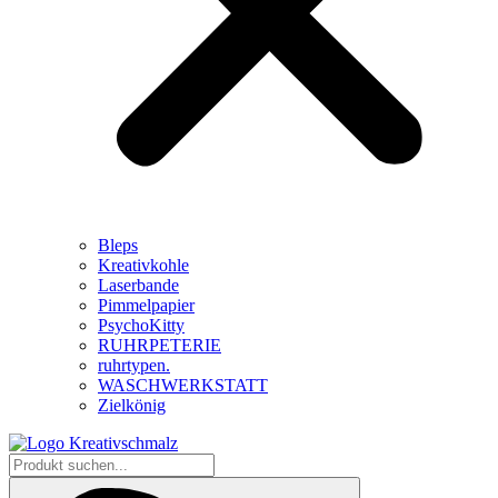
Bleps
Kreativkohle
Laserbande
Pimmelpapier
PsychoKitty
RUHRPETERIE
ruhrtypen.
WASCHWERKSTATT
Zielkönig
Produkt
suchen...