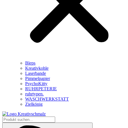
Bleps
Kreativkohle
Laserbande
Pimmelpapier
PsychoKitty
RUHRPETERIE
ruhrtypen.
WASCHWERKSTATT
Zielkönig
Produkt
suchen...