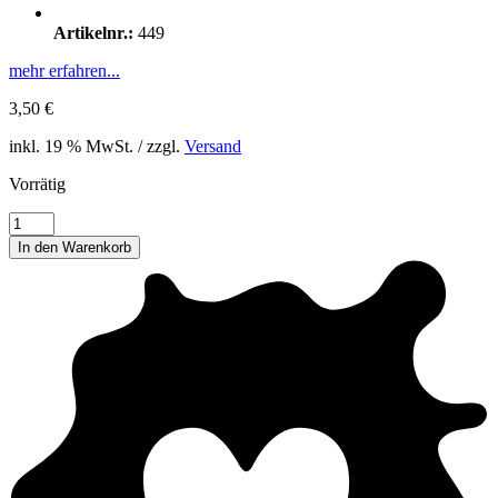
Artikelnr.:
449
mehr erfahren...
3,50
€
inkl. 19 % MwSt. / zzgl.
Versand
Vorrätig
Pott
Heldin,
In den Warenkorb
Ruhrpott
Karte
Menge