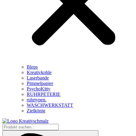
Bleps
Kreativkohle
Laserbande
Pimmelpapier
PsychoKitty
RUHRPETERIE
ruhrtypen.
WASCHWERKSTATT
Zielkönig
Produkt
suchen...