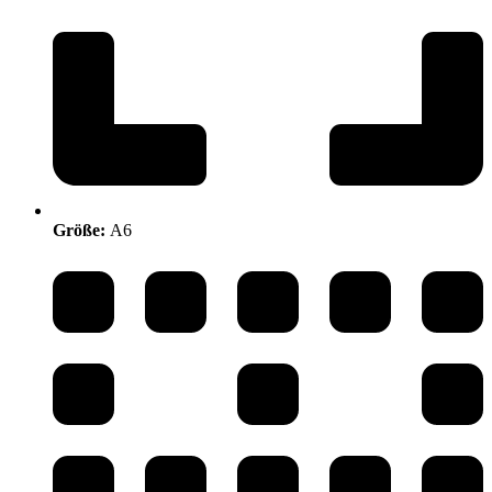
Größe:
A6