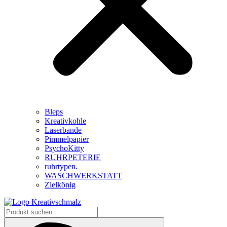
Bleps
Kreativkohle
Laserbande
Pimmelpapier
PsychoKitty
RUHRPETERIE
ruhrtypen.
WASCHWERKSTATT
Zielkönig
Produkt
suchen...