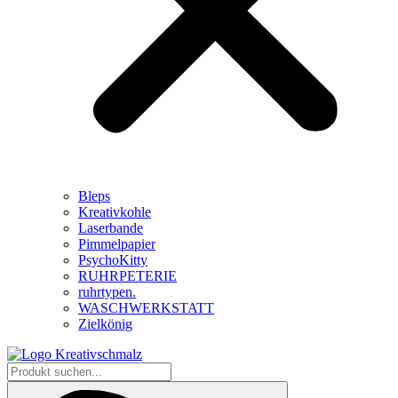
Bleps
Kreativkohle
Laserbande
Pimmelpapier
PsychoKitty
RUHRPETERIE
ruhrtypen.
WASCHWERKSTATT
Zielkönig
Produkt
suchen...