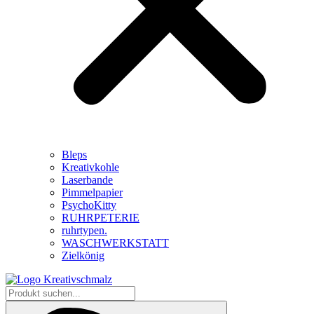
Bleps
Kreativkohle
Laserbande
Pimmelpapier
PsychoKitty
RUHRPETERIE
ruhrtypen.
WASCHWERKSTATT
Zielkönig
Produkt
suchen...