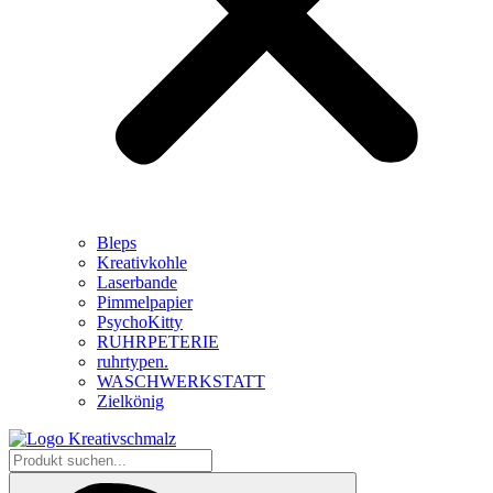
Bleps
Kreativkohle
Laserbande
Pimmelpapier
PsychoKitty
RUHRPETERIE
ruhrtypen.
WASCHWERKSTATT
Zielkönig
Produkt
suchen...